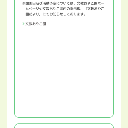
※開園日及び活動予定については、文教おやこ園ホー
ムページや文教おやこ園内の掲示板、「文教おやこ
園だより」にてお知らせしております。
文教おやこ園